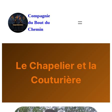
Aller
au
Compagnie
contenu
du Bout du
Chemin
Le Chapelier et la
Couturière