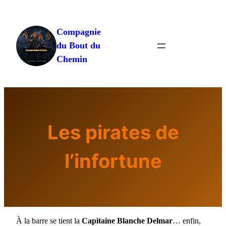
Aller
au
Compagnie
contenu
du Bout du
Chemin
Les pirates de
l’infortune
À la barre se tient la
Capitaine Blanche Delmar
… enfin,